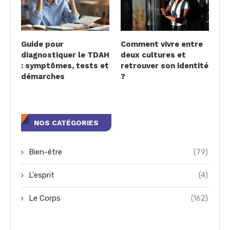
Guide pour
Comment vivre entre
diagnostiquer le TDAH
deux cultures et
: symptômes, tests et
retrouver son identité
démarches
?
NOS CATÉGORIES
Bien-être
(79)
L'esprit
(4)
Le Corps
(162)