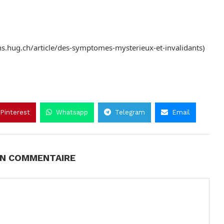
ns.hug.ch/article/des-symptomes-mysterieux-et-invalidants)
Pinterest
Whatsapp
Telegram
Email
UN COMMENTAIRE