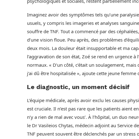
psychologiques et sociales, restent partiellement i
Imaginez avoir des symptômes tels qu’une paralysie
usuels, y compris les imageries et analyses sanguine
souffre de TNF. Tout a commencé par des céphalées, su
d’une vision floue. Peu après, des problèmes d’équil
deux mois. La douleur était insupportable et ma capa
l’aggravation de son état, Zoé se rend en urgence à 
normaux. « D’un côté, c’était un soulagement, mais d
j’ai dû être hospitalisée », ajoute cette jeune femme 
Le diagnostic, un moment décisif
L’équipe médicale, après avoir exclu les causes phys
est cruciale. Il n’est pas rare que les patients aient 
n’y a rien de mal avec vous’. À l’hôpital, un duo ne
le Dr Vasileios Chytas, médecin adjoint au Service de
TNF peuvent souvent être déclenchés par un stress ou