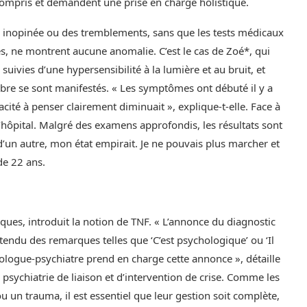
ncompris et demandent une prise en charge holistique.
 inopinée ou des tremblements, sans que les tests médicaux
s, ne montrent aucune anomalie. C’est le cas de Zoé*, qui
ivies d’une hypersensibilité à la lumière et au bruit, et
ibre se sont manifestés. « Les symptômes ont débuté il y a
cité à penser clairement diminuait », explique-t-elle. Face à
l’hôpital. Malgré des examens approfondis, les résultats sont
’un autre, mon état empirait. Je ne pouvais plus marcher et
de 22 ans.
iques, introduit la notion de TNF. « L’annonce du diagnostic
entendu des remarques telles que ‘C’est psychologique’ ou ‘Il
urologue-psychiatre prend en charge cette annonce », détaille
 psychiatrie de liaison et d’intervention de crise. Comme les
 un trauma, il est essentiel que leur gestion soit complète,