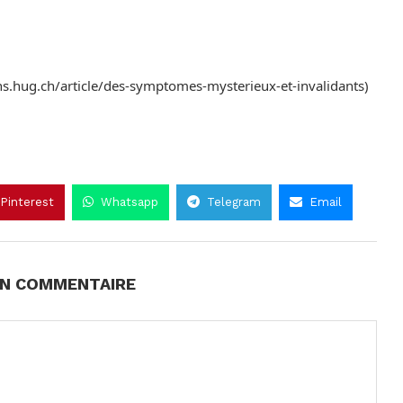
ns.hug.ch/article/des-symptomes-mysterieux-et-invalidants)
Pinterest
Whatsapp
Telegram
Email
UN COMMENTAIRE