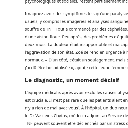
psychologiques et sociales, restent partiellement i
Imaginez avoir des symptômes tels qu’une paralysie
usuels, y compris les imageries et analyses sanguine
souffre de TNF. Tout a commencé par des céphalées, su
d’une vision floue. Peu après, des problèmes d’équil
deux mois. La douleur était insupportable et ma capa
l’aggravation de son état, Zoé se rend en urgence à 
normaux. « D’un côté, c’était un soulagement, mais d
j’ai dû être hospitalisée », ajoute cette jeune femme 
Le diagnostic, un moment décisif
L’équipe médicale, après avoir exclu les causes phys
est cruciale. Il n’est pas rare que les patients aient 
n’y a rien de mal avec vous’. À l’hôpital, un duo ne
le Dr Vasileios Chytas, médecin adjoint au Service de
TNF peuvent souvent être déclenchés par un stress ou