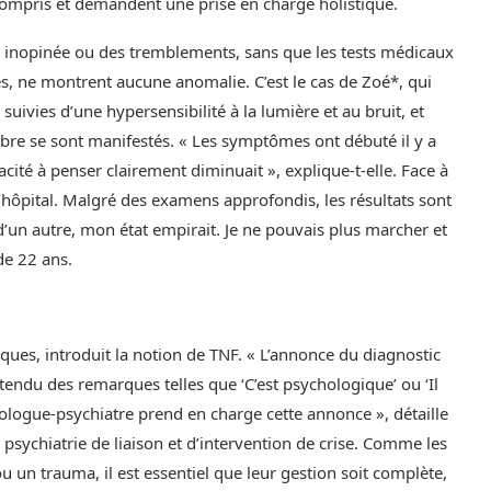
ncompris et demandent une prise en charge holistique.
 inopinée ou des tremblements, sans que les tests médicaux
s, ne montrent aucune anomalie. C’est le cas de Zoé*, qui
ivies d’une hypersensibilité à la lumière et au bruit, et
ibre se sont manifestés. « Les symptômes ont débuté il y a
cité à penser clairement diminuait », explique-t-elle. Face à
l’hôpital. Malgré des examens approfondis, les résultats sont
’un autre, mon état empirait. Je ne pouvais plus marcher et
de 22 ans.
iques, introduit la notion de TNF. « L’annonce du diagnostic
entendu des remarques telles que ‘C’est psychologique’ ou ‘Il
urologue-psychiatre prend en charge cette annonce », détaille
 psychiatrie de liaison et d’intervention de crise. Comme les
 un trauma, il est essentiel que leur gestion soit complète,