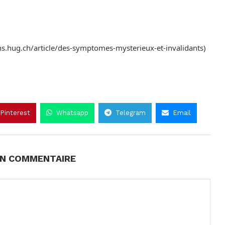
ns.hug.ch/article/des-symptomes-mysterieux-et-invalidants)
Pinterest
Whatsapp
Telegram
Email
UN COMMENTAIRE