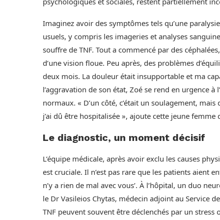
psychologiques et sociales, restent partiellement i
Imaginez avoir des symptômes tels qu’une paralysie
usuels, y compris les imageries et analyses sanguine
souffre de TNF. Tout a commencé par des céphalées, su
d’une vision floue. Peu après, des problèmes d’équil
deux mois. La douleur était insupportable et ma capa
l’aggravation de son état, Zoé se rend en urgence à 
normaux. « D’un côté, c’était un soulagement, mais d
j’ai dû être hospitalisée », ajoute cette jeune femme 
Le diagnostic, un moment décisif
L’équipe médicale, après avoir exclu les causes phys
est cruciale. Il n’est pas rare que les patients aient 
n’y a rien de mal avec vous’. À l’hôpital, un duo ne
le Dr Vasileios Chytas, médecin adjoint au Service de
TNF peuvent souvent être déclenchés par un stress ou