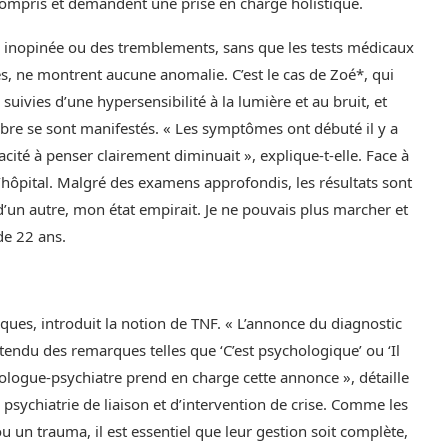
ncompris et demandent une prise en charge holistique.
 inopinée ou des tremblements, sans que les tests médicaux
s, ne montrent aucune anomalie. C’est le cas de Zoé*, qui
ivies d’une hypersensibilité à la lumière et au bruit, et
ibre se sont manifestés. « Les symptômes ont débuté il y a
cité à penser clairement diminuait », explique-t-elle. Face à
l’hôpital. Malgré des examens approfondis, les résultats sont
’un autre, mon état empirait. Je ne pouvais plus marcher et
de 22 ans.
iques, introduit la notion de TNF. « L’annonce du diagnostic
entendu des remarques telles que ‘C’est psychologique’ ou ‘Il
urologue-psychiatre prend en charge cette annonce », détaille
 psychiatrie de liaison et d’intervention de crise. Comme les
 un trauma, il est essentiel que leur gestion soit complète,