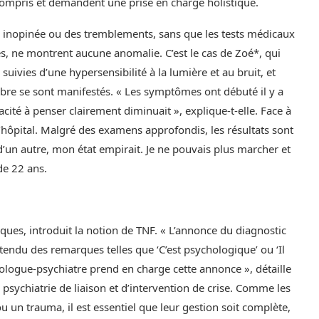
ncompris et demandent une prise en charge holistique.
 inopinée ou des tremblements, sans que les tests médicaux
s, ne montrent aucune anomalie. C’est le cas de Zoé*, qui
ivies d’une hypersensibilité à la lumière et au bruit, et
ibre se sont manifestés. « Les symptômes ont débuté il y a
cité à penser clairement diminuait », explique-t-elle. Face à
l’hôpital. Malgré des examens approfondis, les résultats sont
’un autre, mon état empirait. Je ne pouvais plus marcher et
de 22 ans.
iques, introduit la notion de TNF. « L’annonce du diagnostic
entendu des remarques telles que ‘C’est psychologique’ ou ‘Il
urologue-psychiatre prend en charge cette annonce », détaille
 psychiatrie de liaison et d’intervention de crise. Comme les
 un trauma, il est essentiel que leur gestion soit complète,