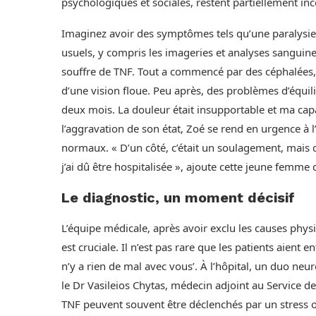
psychologiques et sociales, restent partiellement i
Imaginez avoir des symptômes tels qu’une paralysie
usuels, y compris les imageries et analyses sanguine
souffre de TNF. Tout a commencé par des céphalées, su
d’une vision floue. Peu après, des problèmes d’équil
deux mois. La douleur était insupportable et ma capa
l’aggravation de son état, Zoé se rend en urgence à 
normaux. « D’un côté, c’était un soulagement, mais d
j’ai dû être hospitalisée », ajoute cette jeune femme 
Le diagnostic, un moment décisif
L’équipe médicale, après avoir exclu les causes phys
est cruciale. Il n’est pas rare que les patients aient 
n’y a rien de mal avec vous’. À l’hôpital, un duo ne
le Dr Vasileios Chytas, médecin adjoint au Service de
TNF peuvent souvent être déclenchés par un stress ou