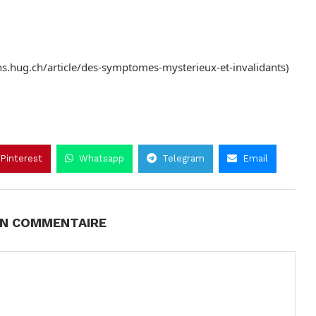
ns.hug.ch/article/des-symptomes-mysterieux-et-invalidants)
Pinterest
Whatsapp
Telegram
Email
UN COMMENTAIRE