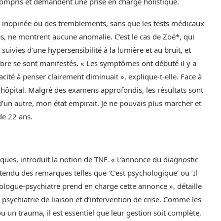
ncompris et demandent une prise en charge holistique.
 inopinée ou des tremblements, sans que les tests médicaux
s, ne montrent aucune anomalie. C’est le cas de Zoé*, qui
ivies d’une hypersensibilité à la lumière et au bruit, et
ibre se sont manifestés. « Les symptômes ont débuté il y a
cité à penser clairement diminuait », explique-t-elle. Face à
l’hôpital. Malgré des examens approfondis, les résultats sont
’un autre, mon état empirait. Je ne pouvais plus marcher et
de 22 ans.
iques, introduit la notion de TNF. « L’annonce du diagnostic
entendu des remarques telles que ‘C’est psychologique’ ou ‘Il
urologue-psychiatre prend en charge cette annonce », détaille
 psychiatrie de liaison et d’intervention de crise. Comme les
 un trauma, il est essentiel que leur gestion soit complète,