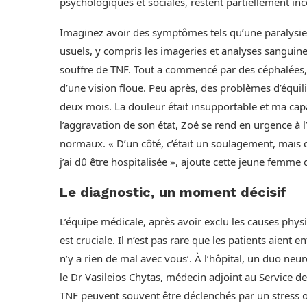
psychologiques et sociales, restent partiellement i
Imaginez avoir des symptômes tels qu’une paralysie
usuels, y compris les imageries et analyses sanguine
souffre de TNF. Tout a commencé par des céphalées, su
d’une vision floue. Peu après, des problèmes d’équil
deux mois. La douleur était insupportable et ma capa
l’aggravation de son état, Zoé se rend en urgence à 
normaux. « D’un côté, c’était un soulagement, mais d
j’ai dû être hospitalisée », ajoute cette jeune femme 
Le diagnostic, un moment décisif
L’équipe médicale, après avoir exclu les causes phys
est cruciale. Il n’est pas rare que les patients aient 
n’y a rien de mal avec vous’. À l’hôpital, un duo ne
le Dr Vasileios Chytas, médecin adjoint au Service de
TNF peuvent souvent être déclenchés par un stress ou