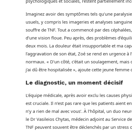
psychologiques et sociales, restent partiellement i
Imaginez avoir des symptômes tels qu’une paralysie
usuels, y compris les imageries et analyses sanguine
souffre de TNF. Tout a commencé par des céphalées, su
d’une vision floue. Peu après, des problèmes d’équil
deux mois. La douleur était insupportable et ma capa
l’aggravation de son état, Zoé se rend en urgence à 
normaux. « D’un côté, c’était un soulagement, mais d
j’ai dû être hospitalisée », ajoute cette jeune femme 
Le diagnostic, un moment décisif
L’équipe médicale, après avoir exclu les causes phys
est cruciale. Il n’est pas rare que les patients aient 
n’y a rien de mal avec vous’. À l’hôpital, un duo ne
le Dr Vasileios Chytas, médecin adjoint au Service de
TNF peuvent souvent être déclenchés par un stress ou