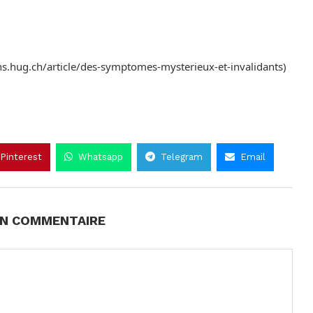
ns.hug.ch/article/des-symptomes-mysterieux-et-invalidants)
Pinterest
Whatsapp
Telegram
Email
UN COMMENTAIRE