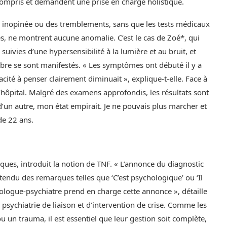
ncompris et demandent une prise en charge holistique.
 inopinée ou des tremblements, sans que les tests médicaux
s, ne montrent aucune anomalie. C’est le cas de Zoé*, qui
ivies d’une hypersensibilité à la lumière et au bruit, et
ibre se sont manifestés. « Les symptômes ont débuté il y a
cité à penser clairement diminuait », explique-t-elle. Face à
l’hôpital. Malgré des examens approfondis, les résultats sont
’un autre, mon état empirait. Je ne pouvais plus marcher et
de 22 ans.
iques, introduit la notion de TNF. « L’annonce du diagnostic
entendu des remarques telles que ‘C’est psychologique’ ou ‘Il
urologue-psychiatre prend en charge cette annonce », détaille
 psychiatrie de liaison et d’intervention de crise. Comme les
 un trauma, il est essentiel que leur gestion soit complète,