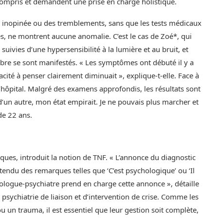
ncompris et demandent une prise en charge holistique.
 inopinée ou des tremblements, sans que les tests médicaux
s, ne montrent aucune anomalie. C’est le cas de Zoé*, qui
ivies d’une hypersensibilité à la lumière et au bruit, et
ibre se sont manifestés. « Les symptômes ont débuté il y a
cité à penser clairement diminuait », explique-t-elle. Face à
l’hôpital. Malgré des examens approfondis, les résultats sont
’un autre, mon état empirait. Je ne pouvais plus marcher et
de 22 ans.
iques, introduit la notion de TNF. « L’annonce du diagnostic
entendu des remarques telles que ‘C’est psychologique’ ou ‘Il
urologue-psychiatre prend en charge cette annonce », détaille
 psychiatrie de liaison et d’intervention de crise. Comme les
 un trauma, il est essentiel que leur gestion soit complète,