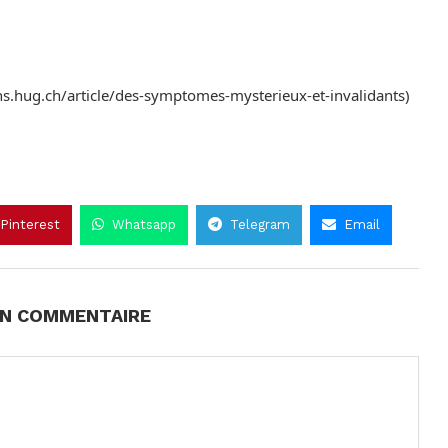
ns.hug.ch/article/des-symptomes-mysterieux-et-invalidants)
Pinterest
Whatsapp
Telegram
Email
UN COMMENTAIRE