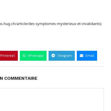
ns.hug.ch/article/des-symptomes-mysterieux-et-invalidants)
Pinterest
Whatsapp
Telegram
Email
UN COMMENTAIRE