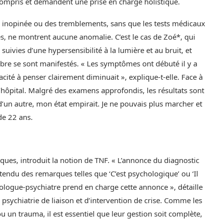
ncompris et demandent une prise en charge holistique.
 inopinée ou des tremblements, sans que les tests médicaux
s, ne montrent aucune anomalie. C’est le cas de Zoé*, qui
ivies d’une hypersensibilité à la lumière et au bruit, et
ibre se sont manifestés. « Les symptômes ont débuté il y a
cité à penser clairement diminuait », explique-t-elle. Face à
l’hôpital. Malgré des examens approfondis, les résultats sont
’un autre, mon état empirait. Je ne pouvais plus marcher et
de 22 ans.
iques, introduit la notion de TNF. « L’annonce du diagnostic
entendu des remarques telles que ‘C’est psychologique’ ou ‘Il
urologue-psychiatre prend en charge cette annonce », détaille
 psychiatrie de liaison et d’intervention de crise. Comme les
 un trauma, il est essentiel que leur gestion soit complète,