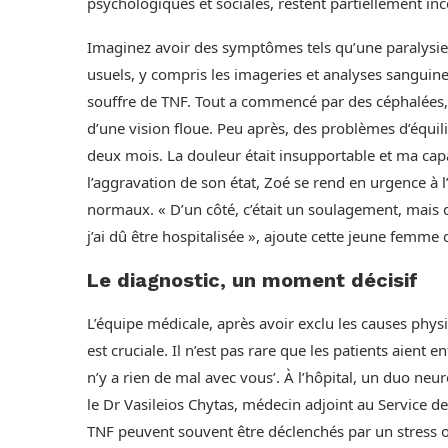
psychologiques et sociales, restent partiellement i
Imaginez avoir des symptômes tels qu’une paralysie
usuels, y compris les imageries et analyses sanguine
souffre de TNF. Tout a commencé par des céphalées, su
d’une vision floue. Peu après, des problèmes d’équil
deux mois. La douleur était insupportable et ma capa
l’aggravation de son état, Zoé se rend en urgence à 
normaux. « D’un côté, c’était un soulagement, mais d
j’ai dû être hospitalisée », ajoute cette jeune femme 
Le diagnostic, un moment décisif
L’équipe médicale, après avoir exclu les causes phys
est cruciale. Il n’est pas rare que les patients aient 
n’y a rien de mal avec vous’. À l’hôpital, un duo ne
le Dr Vasileios Chytas, médecin adjoint au Service de
TNF peuvent souvent être déclenchés par un stress ou