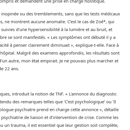
ncompris et demandent une prise en charge holistique.
 inopinée ou des tremblements, sans que les tests médicaux
s, ne montrent aucune anomalie. C’est le cas de Zoé*, qui
ivies d’une hypersensibilité à la lumière et au bruit, et
ibre se sont manifestés. « Les symptômes ont débuté il y a
cité à penser clairement diminuait », explique-t-elle. Face à
l’hôpital. Malgré des examens approfondis, les résultats sont
’un autre, mon état empirait. Je ne pouvais plus marcher et
de 22 ans.
iques, introduit la notion de TNF. « L’annonce du diagnostic
entendu des remarques telles que ‘C’est psychologique’ ou ‘Il
urologue-psychiatre prend en charge cette annonce », détaille
 psychiatrie de liaison et d’intervention de crise. Comme les
 un trauma, il est essentiel que leur gestion soit complète,