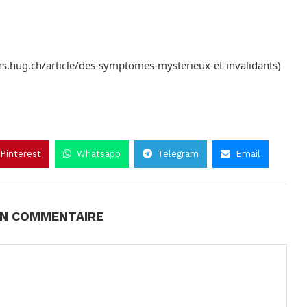
ns.hug.ch/article/des-symptomes-mysterieux-et-invalidants)
Pinterest
Whatsapp
Telegram
Email
UN COMMENTAIRE