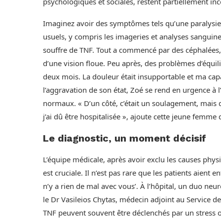
psychologiques et sociales, restent partiellement i
Imaginez avoir des symptômes tels qu’une paralysie
usuels, y compris les imageries et analyses sanguine
souffre de TNF. Tout a commencé par des céphalées, su
d’une vision floue. Peu après, des problèmes d’équil
deux mois. La douleur était insupportable et ma capa
l’aggravation de son état, Zoé se rend en urgence à 
normaux. « D’un côté, c’était un soulagement, mais d
j’ai dû être hospitalisée », ajoute cette jeune femme 
Le diagnostic, un moment décisif
L’équipe médicale, après avoir exclu les causes phys
est cruciale. Il n’est pas rare que les patients aient 
n’y a rien de mal avec vous’. À l’hôpital, un duo ne
le Dr Vasileios Chytas, médecin adjoint au Service de
TNF peuvent souvent être déclenchés par un stress ou