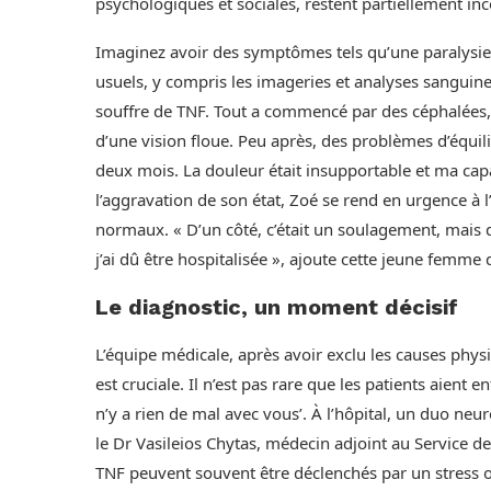
psychologiques et sociales, restent partiellement i
Imaginez avoir des symptômes tels qu’une paralysie
usuels, y compris les imageries et analyses sanguine
souffre de TNF. Tout a commencé par des céphalées, su
d’une vision floue. Peu après, des problèmes d’équil
deux mois. La douleur était insupportable et ma capa
l’aggravation de son état, Zoé se rend en urgence à 
normaux. « D’un côté, c’était un soulagement, mais d
j’ai dû être hospitalisée », ajoute cette jeune femme 
Le diagnostic, un moment décisif
L’équipe médicale, après avoir exclu les causes phys
est cruciale. Il n’est pas rare que les patients aient 
n’y a rien de mal avec vous’. À l’hôpital, un duo ne
le Dr Vasileios Chytas, médecin adjoint au Service de
TNF peuvent souvent être déclenchés par un stress ou