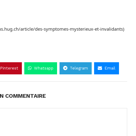
ns.hug.ch/article/des-symptomes-mysterieux-et-invalidants)
Pinterest
Whatsapp
Telegram
Email
UN COMMENTAIRE