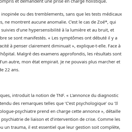
ncompris et demandent une prise en charge holistique.
 inopinée ou des tremblements, sans que les tests médicaux
s, ne montrent aucune anomalie. C’est le cas de Zoé*, qui
ivies d’une hypersensibilité à la lumière et au bruit, et
ibre se sont manifestés. « Les symptômes ont débuté il y a
cité à penser clairement diminuait », explique-t-elle. Face à
l’hôpital. Malgré des examens approfondis, les résultats sont
’un autre, mon état empirait. Je ne pouvais plus marcher et
de 22 ans.
iques, introduit la notion de TNF. « L’annonce du diagnostic
entendu des remarques telles que ‘C’est psychologique’ ou ‘Il
urologue-psychiatre prend en charge cette annonce », détaille
 psychiatrie de liaison et d’intervention de crise. Comme les
 un trauma, il est essentiel que leur gestion soit complète,