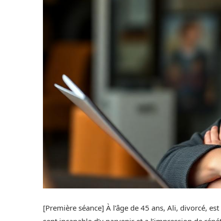
[Première séance] À l’âge de 45 ans, Ali, divorcé, est
sent incapable d’y parvenir et a l’impression de rép